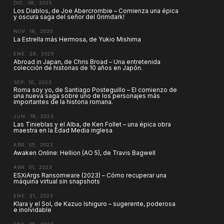
DIC. 08, 2025
Los Diablos, de Joe Abercrombie – Comienza una épica
y oscura saga del señor del Grimdark!
NOV. 18, 2025
La Estrella más Hermosa, de Yukio Mishima
ENE. 29, 2025
Abroad in Japan, de Chris Broad – Una entretenida
colección de historias de 10 años en Japón.
SEP. 10, 2023
Roma soy yo, de Santiago Posteguillo – El comienzo de
una nueva saga sobre uno de los personajes más
importantes de la historia romana.
JUN. 18, 2023
Las Tinieblas y el Alba, de Ken Follet – una épica obra
maestra en la Edad Media inglesa
ABR. 05, 2023
Awaken Online: Hellion (AO 5), de Travis Bagwell
ABR. 01, 2023
ESXiArgs Ransomware (2023) – Cómo recuperar una
máquina virtual sin snapshots
ENE. 21, 2023
Klara y el Sol, de Kazuo Ishiguro – sugerente, poderosa
e inolvidable