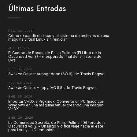
Últimas Entradas
AGO. 04, 2026
Cómo expandir el disco y el sistema de archivos de una
máquina virtual Linux sin reiniciar
JUL. 17, 2026
El Campo de Rosas, de Philip Pullman (El Libro de la
Oscuridad Vol.3) – El esperado final de la historia de
Lyra.
FEB. 16, 2026
Awaken Online: Armageddon (AO 6), de Travis Bagwell
FEB. 03, 2026
Awaken Online: Happy (AO 5.5), de Travis Bagwell
ENE. 31, 2026
Importar VHDX a Proxmox. Convierte un PC físico con
Windows en una máquina virtual creando una imagen
VHDX.
ENE. 26, 2026
La Comunidad Secreta, de Philip Pullman (El libro de la
Oscuridad Vol.2) – Un largo y difícil viaje hacia el este
para Lyra y su Daemonion.