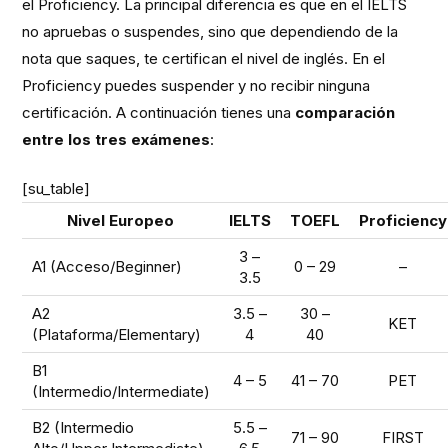
el Proficiency. La principal diferencia es que en el IELTS
no apruebas o suspendes, sino que dependiendo de la
nota que saques, te certifican el nivel de inglés. En el
Proficiency puedes suspender y no recibir ninguna
certificación. A continuación tienes una
comparación
entre los tres exámenes
:
[su_table]
Nivel Europeo
IELTS
TOEFL
Proficiency
3 –
A1 (Acceso/Beginner)
0 – 29
–
3.5
A2
3.5 –
30 –
KET
(Plataforma/Elementary)
4
40
B1
4 – 5
41 – 70
PET
(Intermedio/Intermediate)
B2 (Intermedio
5.5 –
71 – 90
FIRST