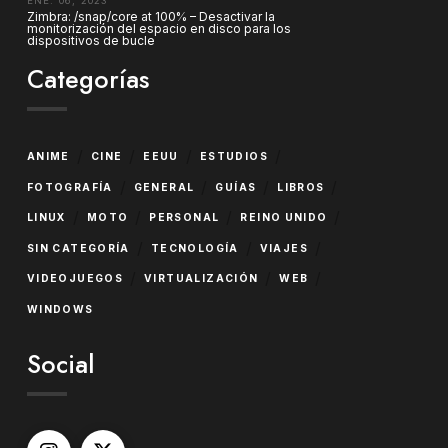
ENE. 06, 2023
Zimbra: /snap/core at 100% – Desactivar la
monitorización del espacio en disco para los
dispositivos de bucle
Categorías
/
/
/
/
ANIME
CINE
EEUU
ESTUDIOS
/
/
/
/
FOTOGRAFÍA
GENERAL
GUÍAS
LIBROS
/
/
/
/
LINUX
MOTO
PERSONAL
REINO UNIDO
/
/
/
SIN CATEGORÍA
TECNOLOGÍA
VIAJES
/
/
/
VIDEOJUEGOS
VIRTUALIZACIÓN
WEB
WINDOWS
Social