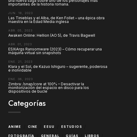
una nueva saga sobre uno de los personajes más
importantes de la historia romana.
JUN. 18, 2023
Las Tinieblas y el Alba, de Ken Follet – una épica obra
maestra en la Edad Media inglesa
ABR. 05, 2023
Awaken Online: Hellion (AO 5), de Travis Bagwell
ABR. 01, 2023
ESXiArgs Ransomware (2023) – Cómo recuperar una
máquina virtual sin snapshots
ENE. 21, 2023
Klara y el Sol, de Kazuo Ishiguro – sugerente, poderosa
e inolvidable
ENE. 06, 2023
Zimbra: /snap/core at 100% – Desactivar la
monitorización del espacio en disco para los
dispositivos de bucle
Categorías
/
/
/
/
ANIME
CINE
EEUU
ESTUDIOS
/
/
/
/
FOTOGRAFÍA
GENERAL
GUÍAS
LIBROS