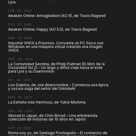
Lyra.
FEB. 16, 2026
Awaken Online: Armageddon (AO 6), de Travis Bagwell
FEB. 03, 2026
Awaken Online: Happy (AO 5.5), de Travis Bagwell
ENE. 31, 2026
Importar VHDX a Proxmox. Convierte un PC físico con
Windows en una máquina virtual creando una imagen
VHDX.
ENE. 26, 2026
La Comunidad Secreta, de Philip Pullman (El libro de la
Oscuridad Vol.2) – Un largo y difícil viaje hacia el este
para Lyra y su Daemonion.
DIC. 08, 2025
Los Diablos, de Joe Abercrombie – Comienza una épica
y oscura saga del señor del Grimdark!
NOV. 18, 2025
La Estrella más Hermosa, de Yukio Mishima
ENE. 29, 2025
Abroad in Japan, de Chris Broad – Una entretenida
colección de historias de 10 años en Japón.
SEP. 10, 2023
Roma soy yo, de Santiago Posteguillo – El comienzo de